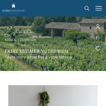
E
s
i
m
a
i
o
Fr
ACCUEIL
ESTIMATION
0
FAIRE ESTIMER VOTRE BIEN
Toute notre expertise à votre service