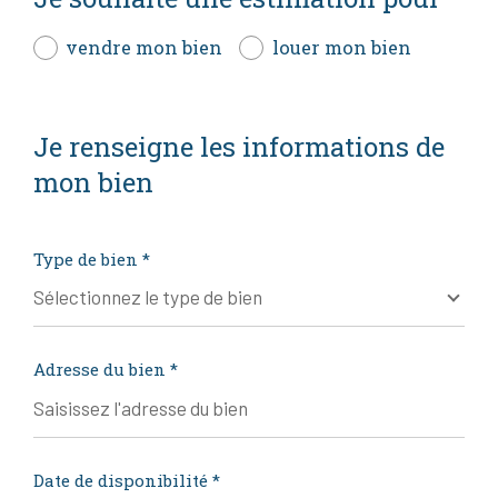
1
2
3
4
vendre mon bien
louer mon bien
Je renseigne les informations de
mon bien
Appartement
Maison
Type de bien *
Sélectionnez le type de bien
SUIVANT
Adresse du bien *
* Champs obligatoires
**
Date de disponibilité *
Les informations recueillies sur ce formulaire sont enregistrées dans un fichier informatisé
par La Boite Immo agissant comme Sous-traitant du traitement pour la gestion de la