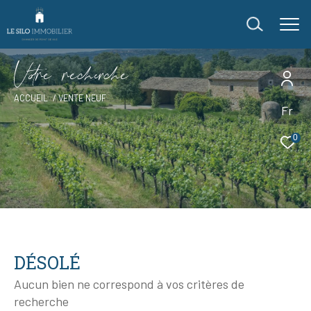
V
o
r
e
r
e
c
e
c
e
ACCUEIL
VENTE NEUF
Fr
0
DÉSOLÉ
Aucun bien ne correspond à vos critères de
recherche