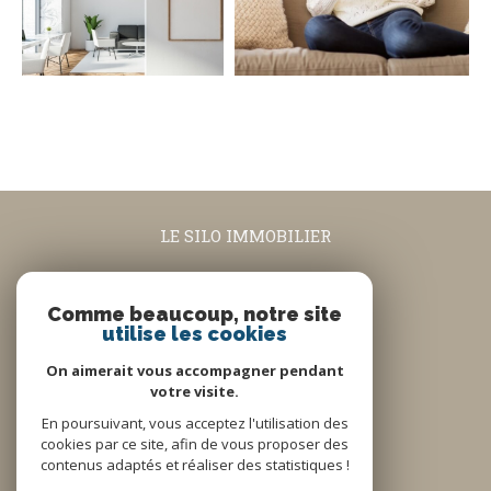
LE SILO IMMOBILIER
04.90.08.74.63
contact@lesiloimmobilier.fr
Comme beaucoup, notre site
utilise les cookies
5 rue Louis Blanc
84160
Cadenet
On aimerait vous accompagner pendant
votre visite.
En poursuivant, vous acceptez l'utilisation des
Nous suivre sur
cookies par ce site, afin de vous proposer des
contenus adaptés et réaliser des statistiques !