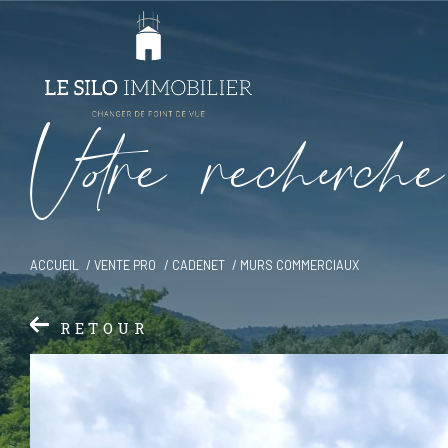
V
o
r
e
r
e
c
e
c
e
ACCUEIL
VENTE PRO
CADENET
MURS COMMERCIAUX
RETOUR