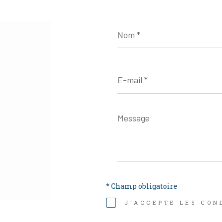
Nom
*
E-
mail
*
Message
*
* Champ obligatoire
J'ACCEPTE LES COND