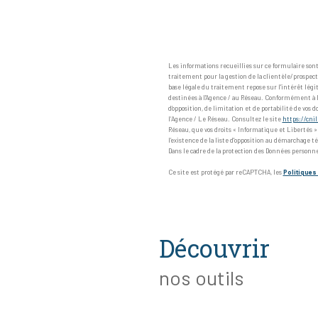
Les informations recueillies sur ce formulaire so
traitement pour la gestion de la clientèle/prospec
base légale du traitement repose sur l'intérêt lég
destinées à l'Agence / au Réseau. Conformément à la l
d’opposition, de limitation et de portabilité de v
l’Agence / Le Réseau. Consultez le site
https://cnil
Réseau, que vos droits « Informatique et Libertés 
l’existence de la liste d'opposition au démarchage té
Dans le cadre de la protection des Données personne
Ce site est protégé par reCAPTCHA, les
Politiques 
découvrir
nos outils