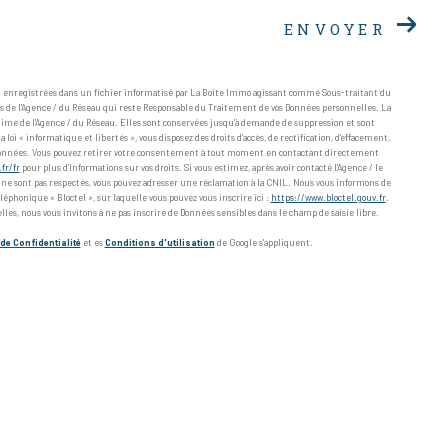
ENVOYER
nt enregistrées dans un fichier informatisé par La Boite Immo agissant comme Sous-traitant du
ts de l'Agence / du Réseau qui reste Responsable du Traitement de vos Données personnelles. La
itime de l'Agence / du Réseau. Elles sont conservées jusqu'à demande de suppression et sont
oi « informatique et libertés », vous disposez des droits d’accès, de rectification, d’effacement,
os données. Vous pouvez retirer votre consentement à tout moment en contactant directement
.fr/fr
pour plus d’informations sur vos droits. Si vous estimez, après avoir contacté l'Agence / le
» ne sont pas respectés, vous pouvez adresser une réclamation à la CNIL. Nous vous informons de
léphonique « Bloctel », sur laquelle vous pouvez vous inscrire ici :
https://www.bloctel.gouv.fr
.
lles, nous vous invitons à ne pas inscrire de Données sensibles dans le champ de saisie libre.
de Confidentialité
et es
Conditions d'utilisation
de Google s'appliquent.