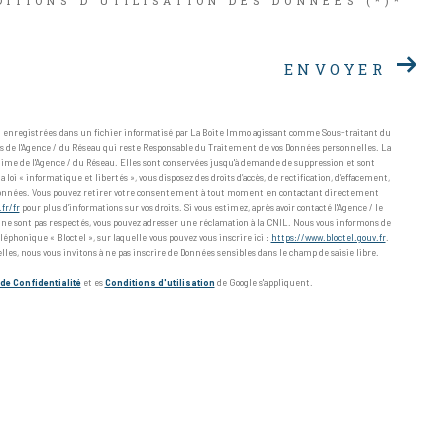
ITIONS D'UTILISATION DES DONNÉES (*)*
ENVOYER
nt enregistrées dans un fichier informatisé par La Boite Immo agissant comme Sous-traitant du
ts de l'Agence / du Réseau qui reste Responsable du Traitement de vos Données personnelles. La
itime de l'Agence / du Réseau. Elles sont conservées jusqu'à demande de suppression et sont
oi « informatique et libertés », vous disposez des droits d’accès, de rectification, d’effacement,
os données. Vous pouvez retirer votre consentement à tout moment en contactant directement
.fr/fr
pour plus d’informations sur vos droits. Si vous estimez, après avoir contacté l'Agence / le
» ne sont pas respectés, vous pouvez adresser une réclamation à la CNIL. Nous vous informons de
léphonique « Bloctel », sur laquelle vous pouvez vous inscrire ici :
https://www.bloctel.gouv.fr
.
lles, nous vous invitons à ne pas inscrire de Données sensibles dans le champ de saisie libre.
de Confidentialité
et es
Conditions d'utilisation
de Google s'appliquent.