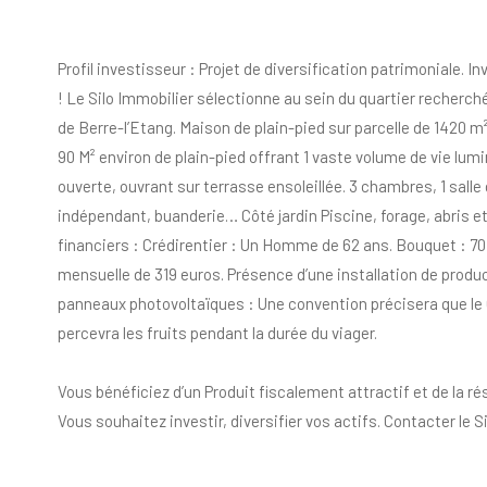
Profil investisseur : Projet de diversification patrimoniale. I
! Le Silo Immobilier sélectionne au sein du quartier recher
de Berre-l’Etang. Maison de plain-pied sur parcelle de 1420 m
90 M² environ de plain-pied offrant 1 vaste volume de vie lum
ouverte, ouvrant sur terrasse ensoleillée. 3 chambres, 1 salle 
indépendant, buanderie… Côté jardin Piscine, forage, abris
financiers : Crédirentier : Un Homme de 62 ans. Bouquet : 70
mensuelle de 319 euros. Présence d’une installation de produc
panneaux photovoltaïques : Une convention précisera que le 
percevra les fruits pendant la durée du viager.
Vous bénéficiez d’un Produit fiscalement attractif et de la rési
Vous souhaitez investir, diversifier vos actifs. Contacter le Si