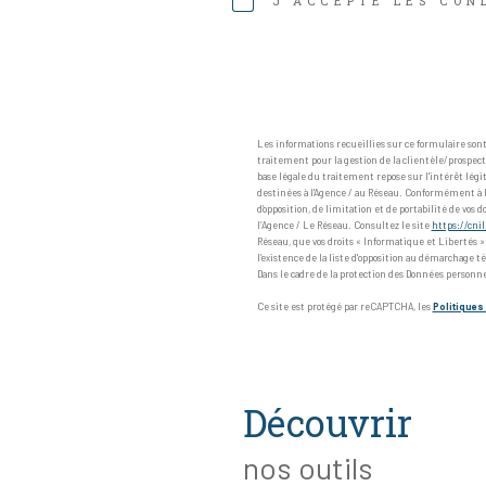
J'ACCEPTE LES COND
Les informations recueillies sur ce formulaire so
traitement pour la gestion de la clientèle/prospec
base légale du traitement repose sur l'intérêt lég
destinées à l'Agence / au Réseau. Conformément à la l
d’opposition, de limitation et de portabilité de v
l’Agence / Le Réseau. Consultez le site
https://cnil
Réseau, que vos droits « Informatique et Libertés 
l’existence de la liste d'opposition au démarchage té
Dans le cadre de la protection des Données personne
Ce site est protégé par reCAPTCHA, les
Politiques 
découvrir
nos outils