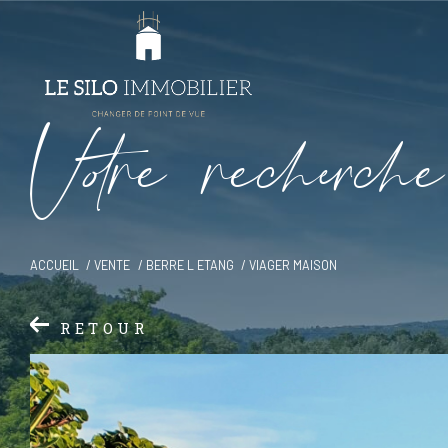
V
o
r
e
r
e
c
e
c
e
ACCUEIL
VENTE
BERRE L ETANG
VIAGER MAISON
RETOUR