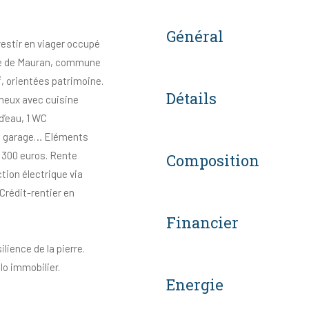
Général
nvestir en viager occupé
ché de Mauran, commune
², orientées patrimoine.
Détails
ineux avec cuisine
d’eau, 1 WC
 et garage… Eléments
 300 euros. Rente
Composition
tion électrique via
Crédit-rentier en
Financier
lience de la pierre.
lo immobilier.
Energie