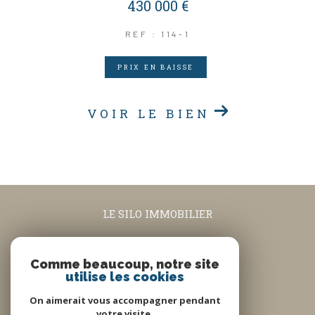
430 000 €
REF : 114-1
PRIX EN BAISSE
VOIR LE BIEN
LE SILO IMMOBILIER
04.90.08.74.63
contact@lesiloimmobilier.fr
Comme beaucoup, notre site
utilise les cookies
5 rue Louis Blanc
84160
Cadenet
On aimerait vous accompagner pendant
votre visite.