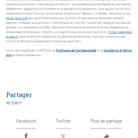
Conformément à la loi « informatique et libertés », vous disposez des droits d’accès, de rectification,
d’effacement, d’opposition, de limitation et de portabilité de vos données. Vous pouvez retirer votre
consentement à tout moment en contactant directement l’Agence / Le Réseau. Consultez le site
https://cnil.fr/fr
pour plus d’informations sur vos droits. Si vous estimez, après avoir contacté
l'Agence / le Réseau, que vos droits « Informatique et Libertés » ne sont pas respectés, vous pouvez
adresser une réclamation à la CNIL. Nous vous informons de l’existence de la liste d'opposition au
démarchage téléphonique « Bloctel », sur laquelle vous pouvez vous inscrire ici :
https://www.bloct
el.gouv.fr
. Dans le cadre de la protection des Données personnelles, nous vous invitons à ne pas
inscrire de Données sensibles dans le champ de saisie libre.
Ce site est protégé par reCAPTCHA, les
Politiques de Confidentialité
et es
Conditions d'utilisa
tion
de Google s'appliquent.
partager
le bien
Facebook
Twitter
Plus de partage