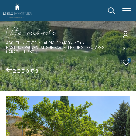
V
o
r
e
r
e
c
e
c
e
ACCUEIL
VENTE
LAURIS
MAISON
T4
Fr
BASTIDON PROVENCAL SUR PARCELLES DE 2 1 HECTARES
GARAGE ET PISCINE
0
RETOUR