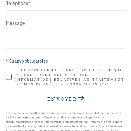
*
Message
*
* Champ obligatoire
J'AI PRIS CONNAISSANCE DE LA POLITIQUE
DE CONFIDENTIALITÉ ET DES
INFORMATIONS RELATIVES AU TRAITEMENT
DE MES DONNÉES PERSONNELLES (*)*
ENVOYER
Les informations recueillies sur ce formulaire sont enregistrées dans un fichier informatisé par
La Boite Immo agissant comme Sous-traitant du traitement pour la gestion de la
clientèle/prospects de l'Agence / du Réseau qui reste Responsable du Traitement de vos Données
personnelles. La base légale du traitement repose sur l'intérêt légitime de l'Agence / du Réseau.
Elles sont conservées jusqu'à demande de suppression et sont destinées à l'Agence / au Réseau.